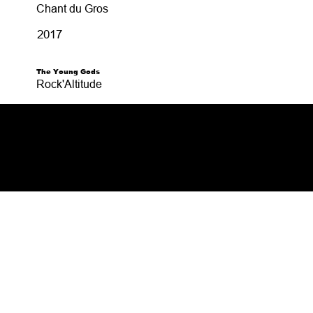
Chant du Gros
2017
The Young Gods
Rock'Altitude
© 2024 Par Digital
Accueil
-
Contact
-
Client
Facets.
Concerts
-
Festivals
-
Spectacles
-
Graphisme par Sandra
Voyages
-
Projets
Müller.
Magilive